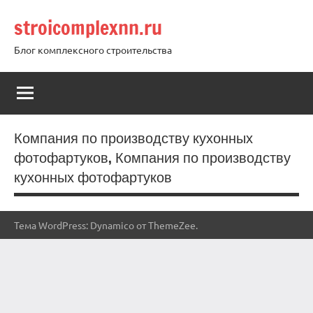
Перейти
stroicomplexnn.ru
к
содержимому
Блог комплексного строительства
Компания по производству кухонных
фотофартуков, Компания по производству
кухонных фотофартуков
Тема WordPress: Dynamico от ThemeZee.