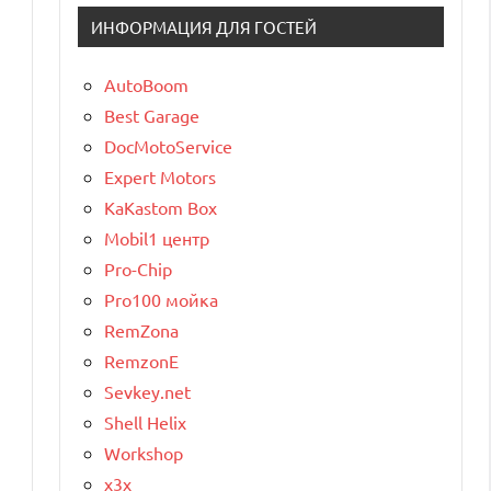
ИНФОРМАЦИЯ ДЛЯ ГОСТЕЙ
AutoBoom
Best Garage
DocMotoService
Expert Motors
KaKastom Box
Mobil1 центр
Pro-Chip
Pro100 мойка
RemZona
RemzonE
Sevkey.net
Shell Helix
Workshop
x3x