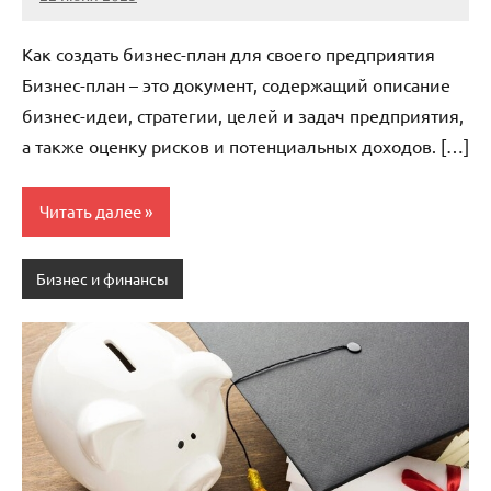
stroicomplex
Нет
комментариев
Как создать бизнес-план для своего предприятия
Бизнес-план – это документ, содержащий описание
бизнес-идеи, стратегии, целей и задач предприятия,
а также оценку рисков и потенциальных доходов. […]
Читать далее
Бизнес и финансы