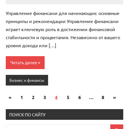
stroicomplex
Нет
комментариев
Управление финансами для начинающих: основные
принципы и рекомендации Управление финансами
играет ключевую роль в достижении финансовой
стабильности и процветания. Независимо от вашего
уровня дохода или […]
Читать далее
Бизнес и финансы
«
Предыдущие
1
2
3
4
5
6
…
8
Следу
»
Пагинация
записи
записи
записей
ПОИСК ПО САЙТУ
Поиск