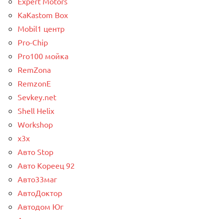
Expert Motors
KaKastom Box
Mobil1 центр
Pro-Chip
Pro100 мойка
RemZona
RemzonE
Sevkey.net
Shell Helix
Workshop
x3x
Авто Stop
Авто Кореец 92
Авто33маг
АвтоДоктор
Автодом Юг