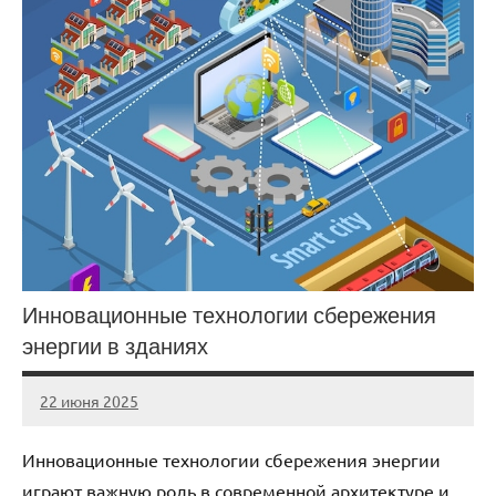
Инновационные технологии сбережения
энергии в зданиях
22 июня 2025
stroicomplex
Нет
комментариев
Инновационные технологии сбережения энергии
играют важную роль в современной архитектуре и