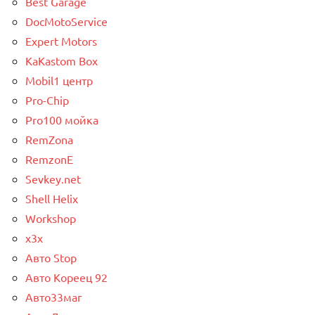
Best Garage
DocMotoService
Expert Motors
KaKastom Box
Mobil1 центр
Pro-Chip
Pro100 мойка
RemZona
RemzonE
Sevkey.net
Shell Helix
Workshop
x3x
Авто Stop
Авто Кореец 92
Авто33маг