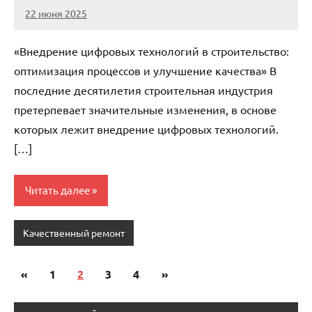
22 июня 2025
stroicomplex
Нет
комментариев
«Внедрение цифровых технологий в строительство:
оптимизация процессов и улучшение качества» В
последние десятилетия строительная индустрия
претерпевает значительные изменения, в основе
которых лежит внедрение цифровых технологий.
[…]
Читать далее
Качественный ремонт
«
Предыдущие
1
2
3
4
Следующие
»
Пагинация
записи
записи
записей