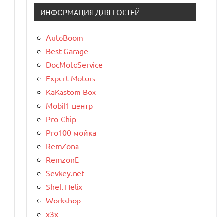
ИНФОРМАЦИЯ ДЛЯ ГОСТЕЙ
AutoBoom
Best Garage
DocMotoService
Expert Motors
KaKastom Box
Mobil1 центр
Pro-Chip
Pro100 мойка
RemZona
RemzonE
Sevkey.net
Shell Helix
Workshop
x3x