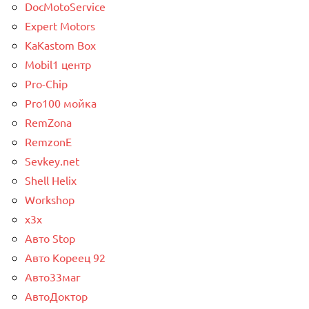
DocMotoService
Expert Motors
KaKastom Box
Mobil1 центр
Pro-Chip
Pro100 мойка
RemZona
RemzonE
Sevkey.net
Shell Helix
Workshop
x3x
Авто Stop
Авто Кореец 92
Авто33маг
АвтоДоктор