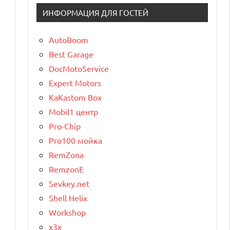
ИНФОРМАЦИЯ ДЛЯ ГОСТЕЙ
AutoBoom
Best Garage
DocMotoService
Expert Motors
KaKastom Box
Mobil1 центр
Pro-Chip
Pro100 мойка
RemZona
RemzonE
Sevkey.net
Shell Helix
Workshop
x3x